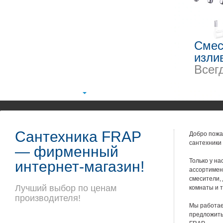
Смес
изли
Всег
Сантехника FRAP
Добро пожа
сантехники
— фирменный
Только у н
интернет-магазин!
ассортимен
смесители,
Лучший выбор по ценам
комнаты и т
производителя!
Мы работае
предложить