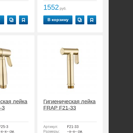
1552
руб.
у
В корзину
ская лейка
Гигиеническая лейка
-3
FRAP F21-33
F25-3
Артикул:
F21-33
–x–x– см.
Размеры:
–x–x– см.