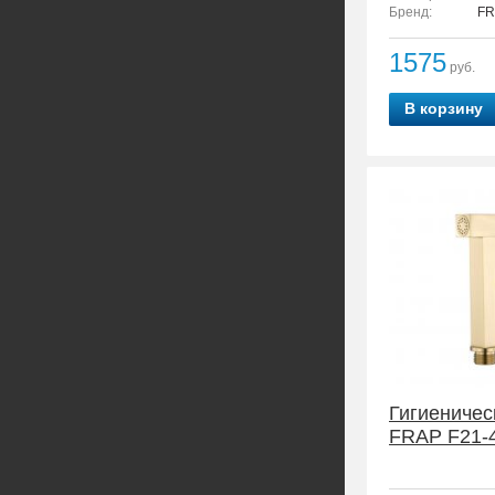
Бренд:
FR
1575
руб.
В корзину
Гигиеничес
FRAP F21-