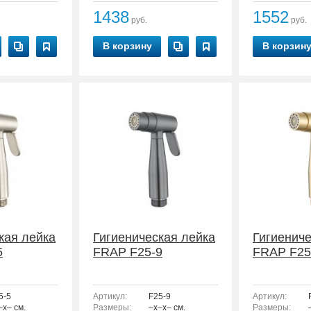
1438
1552
руб.
руб.
В корзину
В корзин
кая лейка
Гигиеническая лейка
Гигиениче
5
FRAP F25-9
FRAP F25
5-5
Артикул:
F25-9
Артикул:
–x– см.
Размеры:
–x–x– см.
Размеры: