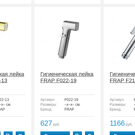
кая лейка
Гигиеническая лейка
Гигиениче
-13
FRAP F022-19
FRAP F21
22-13
Артикул:
F022-19
Артикул:
–x– см.
Размеры:
–x–x– см.
Размеры:
AP
Бренд:
FRAP
Бренд:
627
1166
руб.
руб.