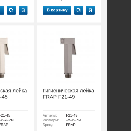
у
В корзину
ская лейка
Гигиеническая лейка
-45
FRAP F21-49
F21-45
Артикул:
F21-49
–x–x– см.
Размеры:
–x–x– см.
FRAP
Бренд:
FRAP