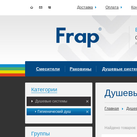
Доставка
Оплата
Ко
Смесители
Раковины
Душевые сист
Категории
Душев
Душевые системы
Главная
Душев
Гигиенический душ
Найдено товаров:
Группы