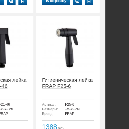
у
В корзину
ская лейка
Гигиеническая лейка
-46
FRAP F25-6
F21-46
Артикул:
F25-6
–x–x– см.
Размеры:
–x–x– см.
FRAP
Бренд:
FRAP
1388
руб.