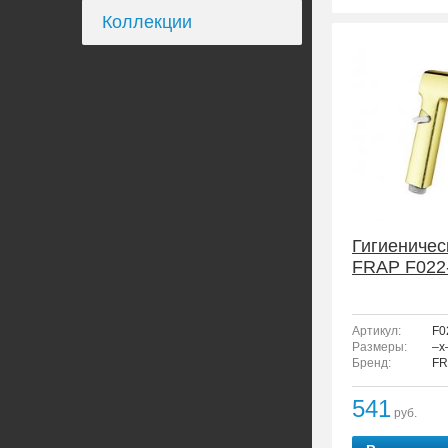
Коллекции
Гигиеничес
FRAP F022
Артикул:
F0
Размеры:
–x
Бренд:
FR
541
руб.