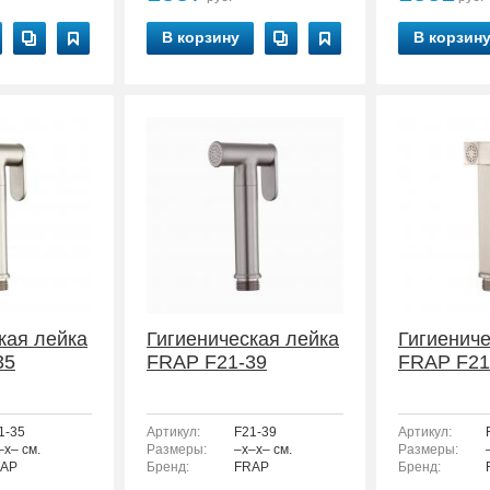
В корзину
В корзин
кая лейка
Гигиеническая лейка
Гигиениче
35
FRAP F21-39
FRAP F21
1-35
Артикул:
F21-39
Артикул:
–x– см.
Размеры:
–x–x– см.
Размеры:
AP
Бренд:
FRAP
Бренд: