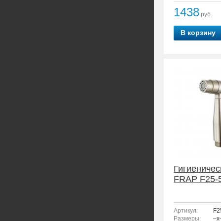
1438
руб.
В корзину
Гигиеничес
FRAP F25-
Артикул:
F2
Размеры:
–x