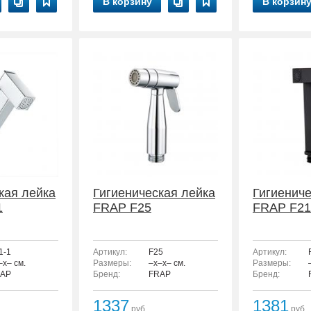
В корзину
В корзин
кая лейка
Гигиеническая лейка
Гигиениче
1
FRAP F25
FRAP F21
1-1
Артикул:
F25
Артикул:
–x– см.
Размеры:
–x–x– см.
Размеры:
AP
Бренд:
FRAP
Бренд:
1337
1381
руб.
руб.