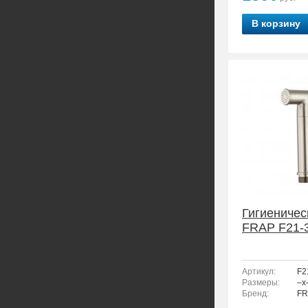
В корзину
Гигиеничес
FRAP F21-
Артикул:
F2
Размеры:
–x
Бренд:
FR