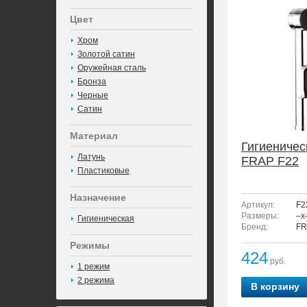
Цвет
Хром
Золотой сатин
Оружейная сталь
Бронза
Черные
Сатин
Материал
Гигиеничес
Латунь
FRAP F22
Пластиковые
Назначение
Артикул:
F2
Размеры:
–x
Гигиеническая
Бренд:
FR
Режимы
424
руб.
1 режим
2 режима
В корзину