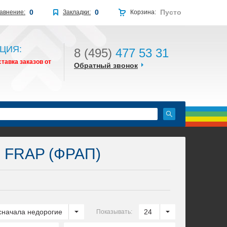
0
0
Пусто
авнение:
Закладки:
Корзина:
ЦИЯ:
8 (495)
477 53 31
тавка заказов от
Обратный звонок
ш FRAP (ФРАП)
сначала недорогие
24
Показывать: