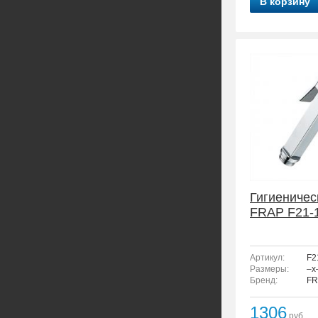
В корзину
Гигиеничес
FRAP F21-
Артикул:
F2
Размеры:
–x
Бренд:
FR
1306
руб.