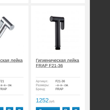
ская лейка
Гигиеническая лейка
FRAP F21-36
F21
Артикул:
F21-36
–x–x– см.
Размеры:
–x–x– см.
FRAP
Бренд:
FRAP
1252
руб.