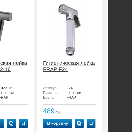
ская лейка
Гигиеническая лейка
2-16
FRAP F24
F022-16
Артикул:
F24
–x–x– см.
Размеры:
–x–x– см.
FRAP
Бренд:
FRAP
489
руб.
у
В корзину