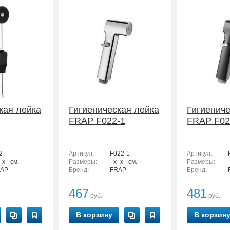
кая лейка
Гигиеническая лейка
Гигиениче
FRAP F022-1
FRAP F02
2
Артикул:
F022-1
Артикул:
–x– см.
Размеры:
–x–x– см.
Размеры:
AP
Бренд:
FRAP
Бренд:
467
481
руб.
руб.
В корзину
В корзин