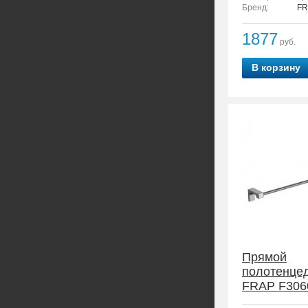
Бренд:
FR
1877
руб.
В корзину
Прямой
полотенце
FRAP F306