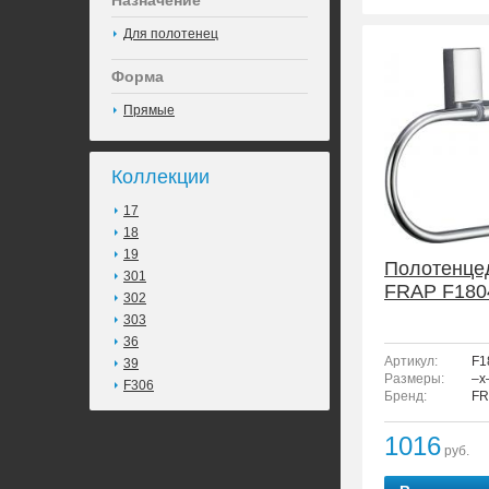
Назначение
Для полотенец
Форма
Прямые
Коллекции
17
18
19
Полотенце
301
FRAP F180
302
303
36
Артикул:
F1
39
Размеры:
–x
F306
Бренд:
FR
1016
руб.