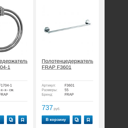
едержатель
Полотенцедержатель
04-1
FRAP F3601
F1704-1
Артикул:
F3601
–x–x– см.
Размеры:
55
FRAP
Бренд:
FRAP
737
руб.
у
В корзину