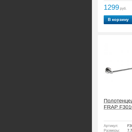
1299
руб.
В корзину
Полотенце
FRAP F301
Артикул:
F3
Размеры:
7,