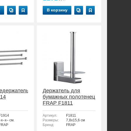
у
В корзину
едержатель
Держатель для
14
бумажных полотенец
FRAP F1811
F1914
Артикул:
F1811
–x–x– см.
Размеры:
7,8x15,6 см
FRAP
Бренд:
FRAP