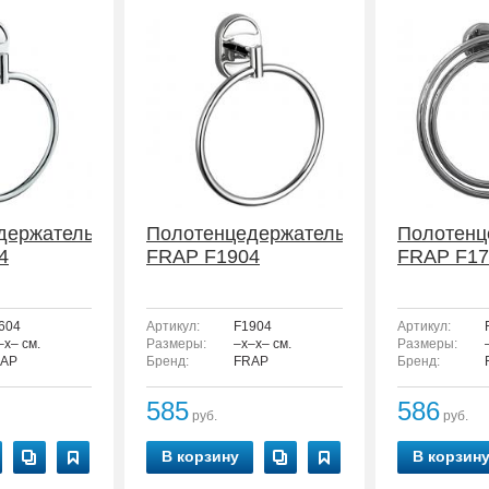
держатель
Полотенцедержатель
Полотенц
4
FRAP F1904
FRAP F17
604
Артикул:
F1904
Артикул:
–x– см.
Размеры:
–x–x– см.
Размеры:
AP
Бренд:
FRAP
Бренд:
585
586
руб.
руб.
В корзину
В корзин