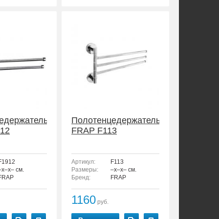
едержатель
Полотенцедержатель
12
FRAP F113
F1912
Артикул:
F113
–x–x– см.
Размеры:
–x–x– см.
FRAP
Бренд:
FRAP
1160
руб.