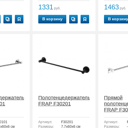
1331
1463
руб.
руб.
В корзину
В корзин
держатель
Полотенцедержатель
Прямой
01
FRAP F30201
полотенц
FRAP F30
0101
Артикул:
F30201
Артикул:
7x60x6 см
Размеры:
7,7x60x6 см
Размеры: