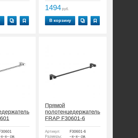
1494
руб.
у
В корзину
Прямой
едержатель
полотенцедержатель
601
FRAP F30601-6
F30601
Артикул:
F30601-6
–x–x– см.
Размеры:
–x–x– см.