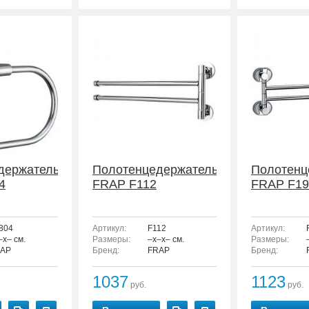
держатель
Полотенцедержатель
Полотенц
4
FRAP F112
FRAP F19
804
Артикул:
F112
Артикул:
–x– см.
Размеры:
–x–x– см.
Размеры:
AP
Бренд:
FRAP
Бренд:
1037
1123
руб.
руб.