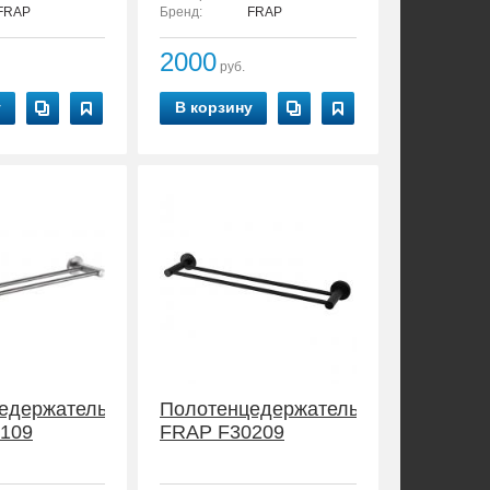
FRAP
Бренд:
FRAP
2000
руб.
у
В корзину
едержатель
Полотенцедержатель
109
FRAP F30209