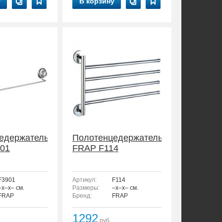
у
В корзину
едержатель
Полотенцедержатель
01
FRAP F114
F3901
Артикул:
F114
–x–x– см.
Размеры:
–x–x– см.
FRAP
Бренд:
FRAP
1292
руб.