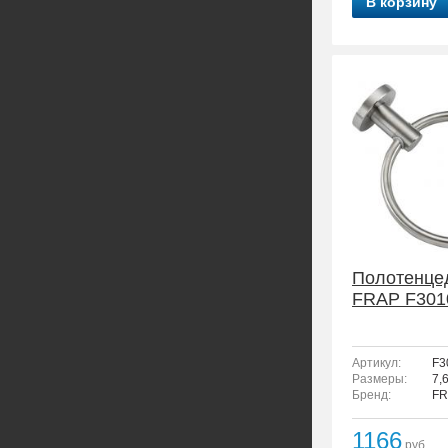
В корзину
Полотенце
FRAP F301
Артикул:
F3
Размеры:
7,
Бренд:
FR
1166
руб.