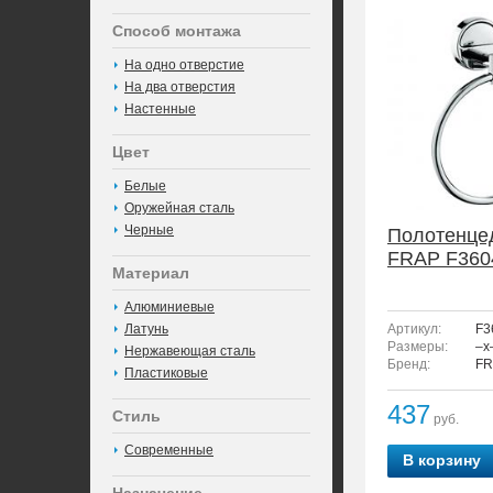
Способ монтажа
На одно отверстие
На два отверстия
Настенные
Цвет
Белые
Оружейная сталь
Черные
Полотенце
FRAP F360
Материал
Алюминиевые
Латунь
Артикул:
F3
Размеры:
–x
Нержавеющая сталь
Бренд:
FR
Пластиковые
437
Стиль
руб.
Современные
В корзину