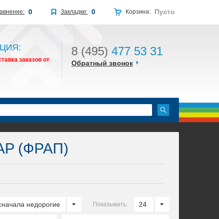
0
0
Пусто
авнение:
Закладки:
Корзина:
ЦИЯ:
8 (495)
477 53 31
тавка заказов от
Обратный звонок
AP (ФРАП)
сначала недорогие
24
Показывать: