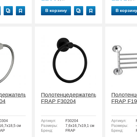
В корзину
В корзин
держатель
Полотенцедержатель
Полотенц
04
FRAP F30204
FRAP F19
0304
Артикул:
F30204
Артикул:
16,7x18,5 см
Размеры:
7,6x16,7x19,1 см
Размеры:
AP
Бренд:
FRAP
Бренд: