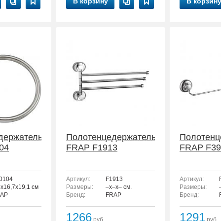
В корзину
В корзин
держатель
Полотенцедержатель
Полотенц
04
FRAP F1913
FRAP F39
0104
Артикул:
F1913
Артикул:
6x16,7x19,1 см
Размеры:
–x–x– см.
Размеры:
AP
Бренд:
FRAP
Бренд:
1266
1291
руб.
руб.