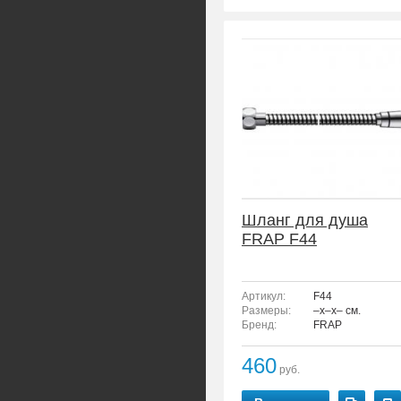
Шланг для душа
FRAP F44
Артикул:
F44
Размеры:
–x–x– см.
Бренд:
FRAP
460
руб.