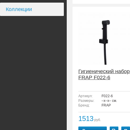
Коллекции
Гигиенический набор
FRAP F022-6
Артикул:
F022-6
Размеры:
–x–x– см.
Бренд:
FRAP
1513
руб.