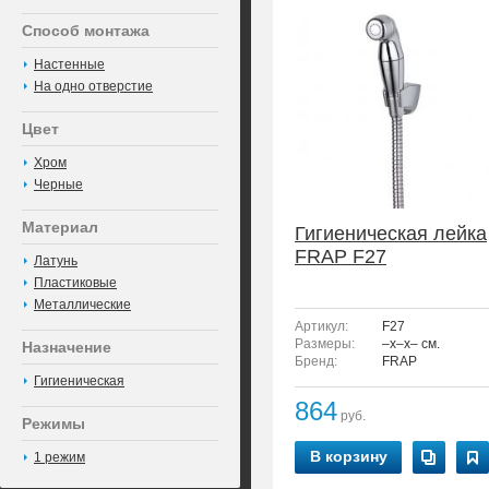
Способ монтажа
Настенные
На одно отверстие
Цвет
Хром
Черные
Материал
Гигиеническая лейка
FRAP F27
Латунь
Пластиковые
Металлические
Артикул:
F27
Размеры:
–x–x– см.
Назначение
Бренд:
FRAP
Гигиеническая
864
руб.
Режимы
В корзину
1 режим