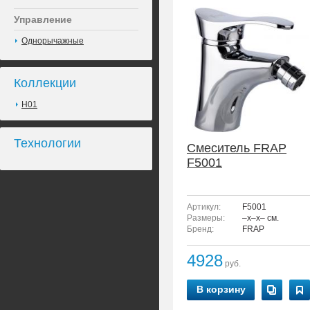
Управление
Однорычажные
Коллекции
H01
Технологии
Смеситель FRAP
F5001
Артикул:
F5001
Размеры:
–x–x– см.
Бренд:
FRAP
4928
руб.
В корзину