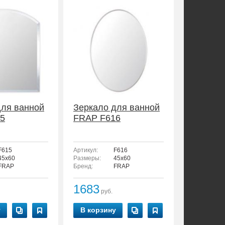
для ванной
Зеркало для ванной
5
FRAP F616
F615
Артикул:
F616
45x60
Размеры:
45x60
FRAP
Бренд:
FRAP
1683
руб.
у
В корзину