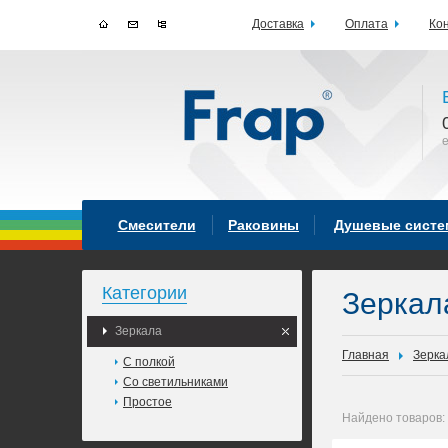
Доставка
Оплата
Ко
Смесители
Раковины
Душевые сист
Категории
Зеркал
Зеркала
Главная
Зерка
С полкой
Со светильниками
Простое
Найдено товаров: