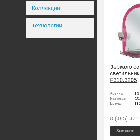
Коллекции
Технологии
Зеркало со
светильни
F310.3205
Артикул:
F3
Размеры:
50
Бренд:
FR
8 (495)
477 
Звоните