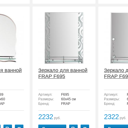
я ванной
Зеркало для ванной
Зеркало 
FRAP F695
FRAP F69
89
Артикул:
F695
Артикул:
x60
Размеры:
60х45 см
Размеры:
AP
Бренд:
FRAP
Бренд:
2232
2322
руб.
руб.