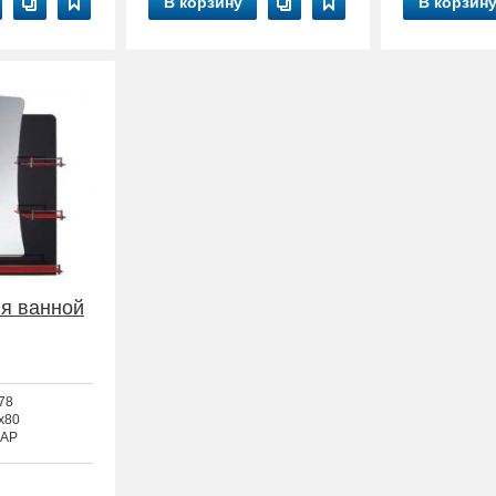
В корзину
В корзин
я ванной
78
x80
AP