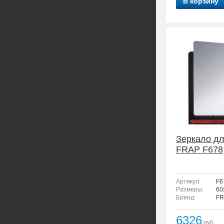
В корзину
Зеркало дл
FRAP F678
Артикул:
F6
Размеры:
60
Бренд:
FR
6326
руб.