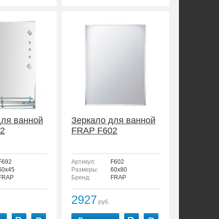
для ванной
Зеркало для ванной
2
FRAP F602
F692
Артикул:
F602
60x45
Размеры:
60x80
FRAP
Бренд:
FRAP
2927
руб.