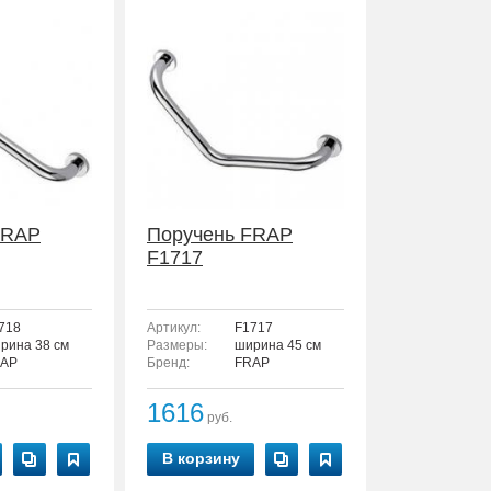
FRAP
Поручень FRAP
F1717
718
Артикул:
F1717
рина 38 см
Размеры:
ширина 45 см
AP
Бренд:
FRAP
1616
руб.
В корзину