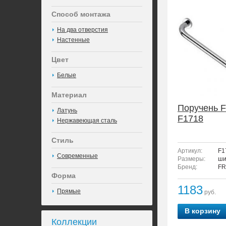
Способ монтажа
На два отверстия
Настенные
Цвет
Белые
Материал
Поручень 
Латунь
F1718
Нержавеющая сталь
Стиль
Артикул:
F1
Современные
Размеры:
ши
Бренд:
FR
Форма
1183
Прямые
руб.
В корзину
Коллекции