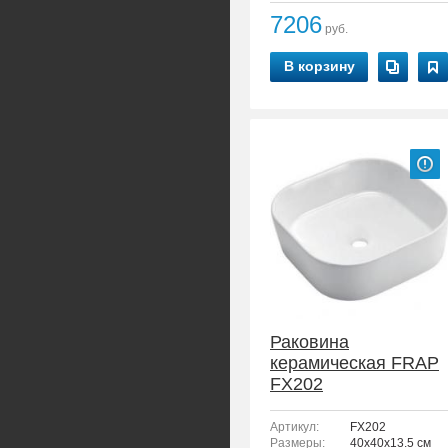
7206
руб.
В корзину
Раковина
керамическая FRAP
FX202
Артикул:
FX202
Размеры:
40x40x13.5 см