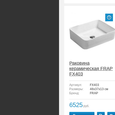
Раковина
керамическая FRAP
FX403
Артикул:
FX403
Размеры:
48x37x13 см
Бренд:
FRAP
6525
руб.