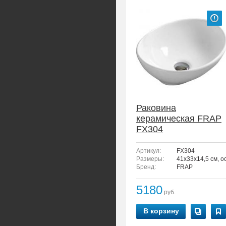
Раковина
керамическая FRAP
FX304
Артикул:
FX304
Размеры:
41x33x14,5 см, о
Бренд:
FRAP
5180
руб.
В корзину