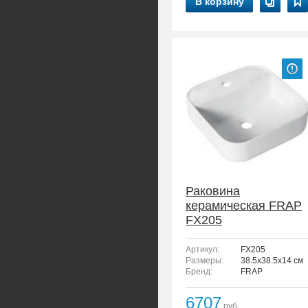
В корзину
Раковина
керамическая FRAP
FX205
Артикул:
FX205
Размеры:
38.5x38.5x14 см
Бренд:
FRAP
6707
руб.