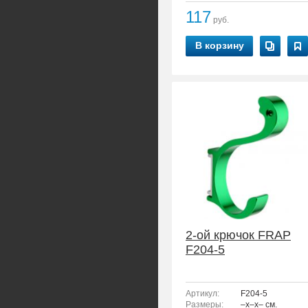
117
руб.
В корзину
2-ой крючок FRAP
F204-5
Артикул:
F204-5
Размеры:
–x–x– см.