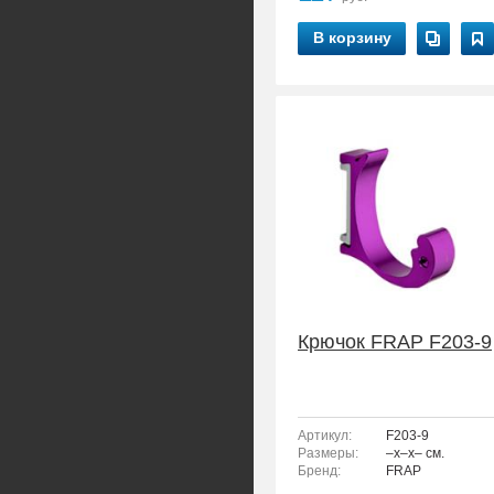
В корзину
Крючок FRAP F203-9
Артикул:
F203-9
Размеры:
–x–x– см.
Бренд:
FRAP