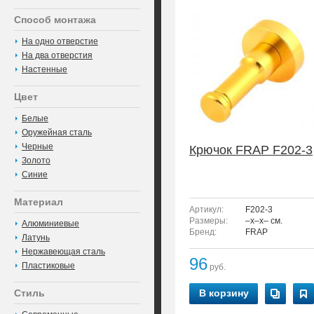
Способ монтажа
На одно отверстие
На два отверстия
Настенные
Цвет
Белые
Оружейная сталь
Черные
Крючок FRAP F202-3
Золото
Синие
Материал
Артикул:
F202-3
Размеры:
–x–x– см.
Алюминиевые
Бренд:
FRAP
Латунь
Нержавеющая сталь
96
Пластиковые
руб.
Стиль
В корзину