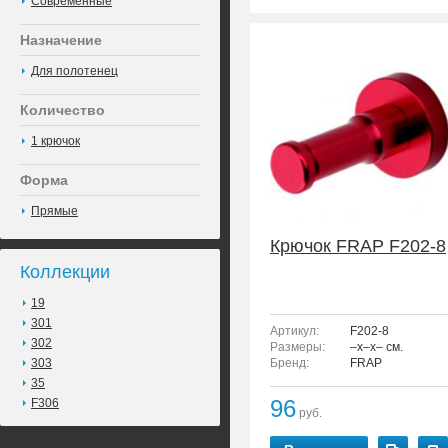
Современные
Назначение
Для полотенец
Количество
1 крючок
Форма
Прямые
Крючок FRAP F202-8
Коллекции
19
301
Артикул:
F202-8
302
Размеры:
–x–x– см.
303
Бренд:
FRAP
35
96
F306
руб.