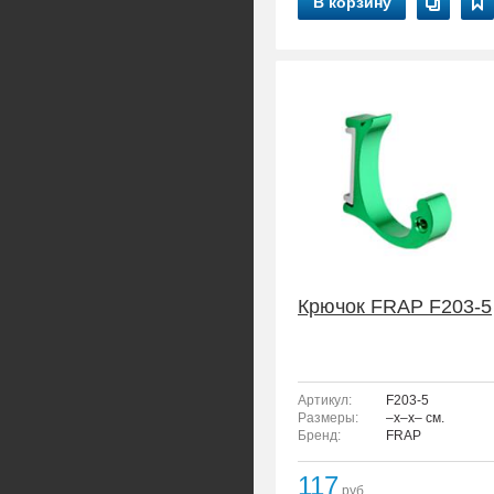
В корзину
Крючок FRAP F203-5
Артикул:
F203-5
Размеры:
–x–x– см.
Бренд:
FRAP
117
руб.