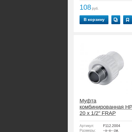
108
руб.
В корзину
Муфта
комбинированная Н
20 x 1/2" FRAP
F112.2004
Артикул:
F112.2004
Размеры:
–x–x– см.