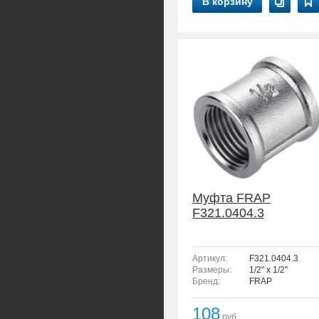
В корзину
Муфта FRAP
F321.0404.3
Артикул:
F321.0404.3
Размеры:
1/2" x 1/2"
Бренд:
FRAP
108
руб.