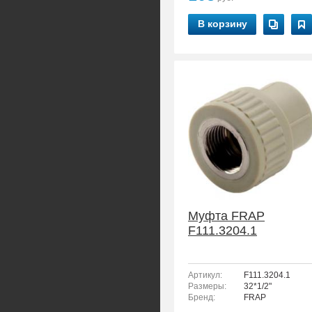
В корзину
Муфта FRAP
F111.3204.1
Артикул:
F111.3204.1
Размеры:
32*1/2"
Бренд:
FRAP