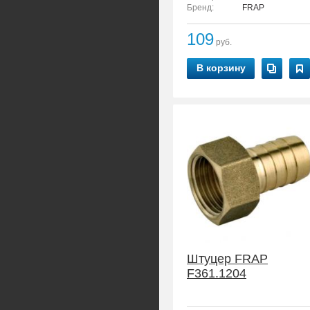
Бренд:
FRAP
109
руб.
В корзину
Штуцер FRAP
F361.1204