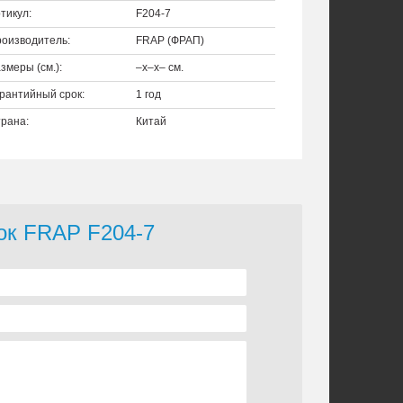
тикул:
F204-7
оизводитель:
FRAP (ФРАП)
змеры (см.):
–x–x– см.
рантийный срок:
1 год
рана:
Китай
чок FRAP F204-7