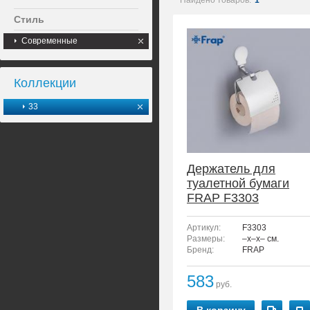
Найдено товаров:
1
Стиль
Современные
Коллекции
33
Держатель для
туалетной бумаги
FRAP F3303
Артикул:
F3303
Размеры:
–x–x– см.
Бренд:
FRAP
583
руб.