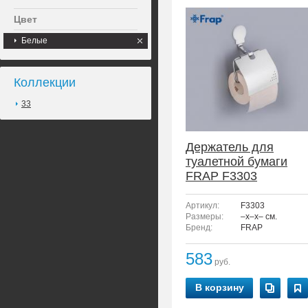
Цвет
Белые
Коллекции
33
Держатель для
туалетной бумаги
FRAP F3303
Артикул:
F3303
Размеры:
–x–x– см.
Бренд:
FRAP
583
руб.
В корзину