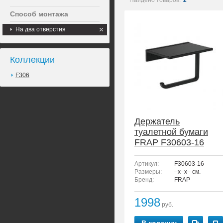
Найдено товаров:
2
Способ монтажа
На два отверстия
Коллекции
F306
Держатель
туалетной бумаги
FRAP F30603-16
Артикул:
F30603-16
Размеры:
–x–x– см.
Бренд:
FRAP
1998
руб.