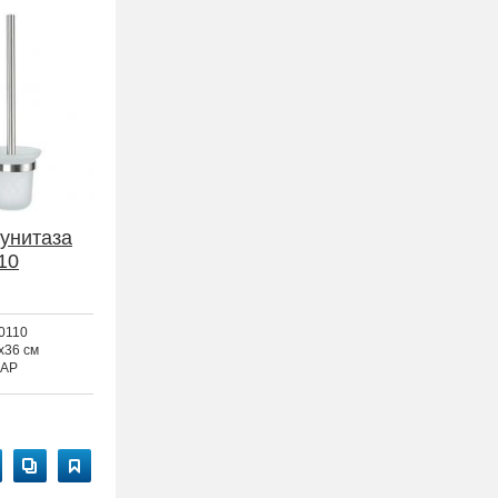
унитаза
10
0110
x36 см
AP