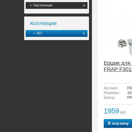
Настенные
Коллекции
301
Ершик для 
FRAP F301
Артикул:
F3
Размеры:
16
Бренд:
FR
1959
руб.
В корзину