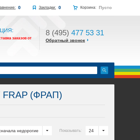
0
0
Пусто
авнение:
Закладки:
Корзина:
ЦИЯ:
8 (495)
477 53 31
тавка заказов от
Обратный звонок
/
FRAP (ФРАП)
сначала недорогие
24
Показывать: