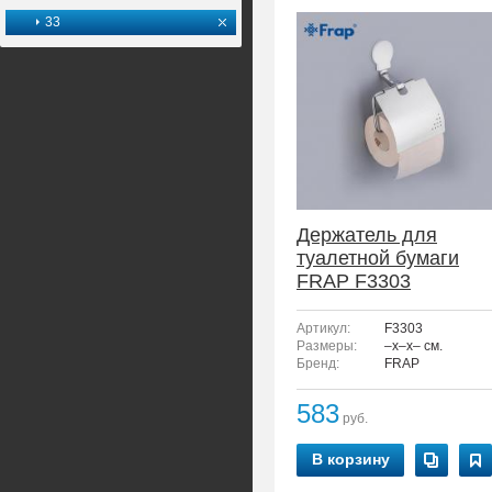
33
Держатель для
туалетной бумаги
FRAP F3303
Артикул:
F3303
Размеры:
–x–x– см.
Бренд:
FRAP
583
руб.
В корзину