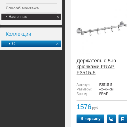
Способ монтажа
Настенные
Коллекции
35
Держатель с 5-ю
крючками FRAP
F3515-5
Артикул:
F3515-5
Размеры:
–x–x– см.
Бренд:
FRAP
1576
руб.
В корзину