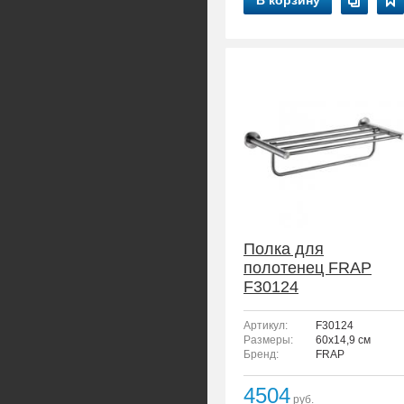
В корзину
Полка для
полотенец FRAP
F30124
Артикул:
F30124
Размеры:
60x14,9 см
Бренд:
FRAP
4504
руб.