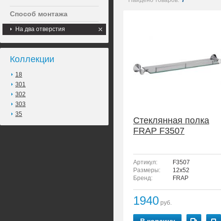
Найдено товаров:
7
Способ монтажа
На два отверстия
Коллекции
18
301
302
303
35
Стеклянная полка
FRAP F3507
Артикул:
F3507
Размеры:
12х52
Бренд:
FRAP
1940
руб.