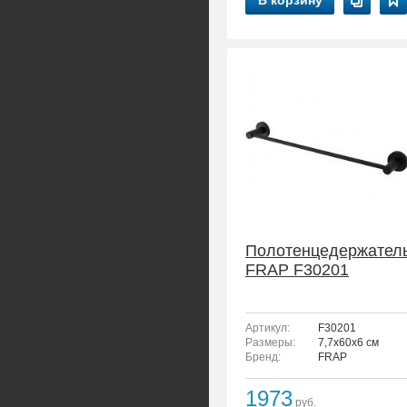
В корзину
Полотенцедержател
FRAP F30201
Артикул:
F30201
Размеры:
7,7x60x6 см
Бренд:
FRAP
1973
руб.