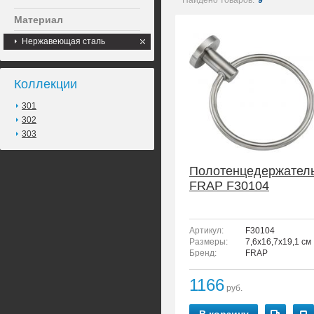
Найдено товаров:
9
Материал
Нержавеющая сталь
Коллекции
301
302
303
Полотенцедержател
FRAP F30104
Артикул:
F30104
Размеры:
7,6x16,7x19,1 см
Бренд:
FRAP
1166
руб.