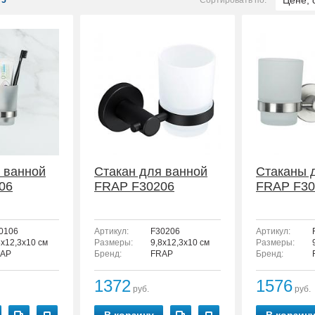
Цене, 
5
Сортировать по:
 ванной
Стакан для ванной
Стаканы 
06
FRAP F30206
FRAP F30
0106
Артикул:
F30206
Артикул:
8x12,3x10 см
Размеры:
9,8x12,3x10 см
Размеры:
AP
Бренд:
FRAP
Бренд:
1372
1576
руб.
руб.