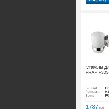
В корзину
Стаканы д
FRAP F303
Артикул:
F3
Размеры:
9,
Бренд:
FR
1787
руб.