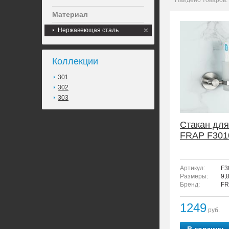
Найдено товаров:
Материал
Нержавеющая сталь
Коллекции
301
302
303
Стакан для
FRAP F301
Артикул:
F3
Размеры:
9,
Бренд:
FR
1249
руб.