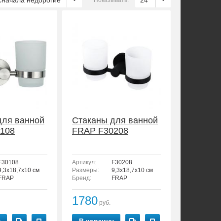
сначала недорогие
24
Показывать:
для ванной
Стаканы для ванной
108
FRAP F30208
F30108
Артикул:
F30208
9,3x18,7x10 см
Размеры:
9,3x18,7x10 см
FRAP
Бренд:
FRAP
1780
руб.