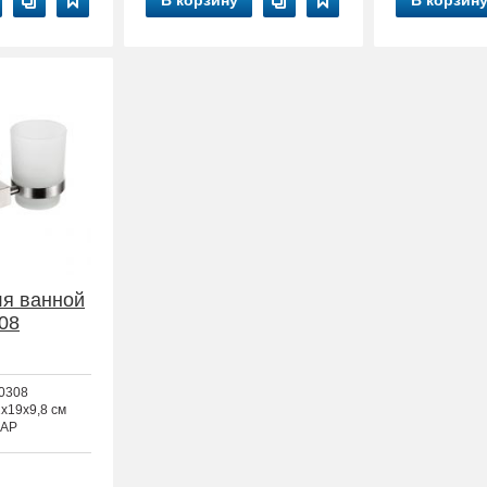
В корзину
В корзин
ля ванной
08
0308
1x19x9,8 см
AP