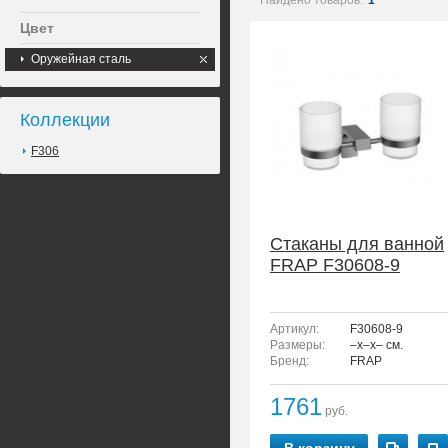
Найдено товаров:
1
Цвет
Оружейная сталь
Коллекции
F306
Стаканы для ванной
FRAP F30608-9
Артикул:
F30608-9
Размеры:
–x–x– см.
Бренд:
FRAP
1761
руб.