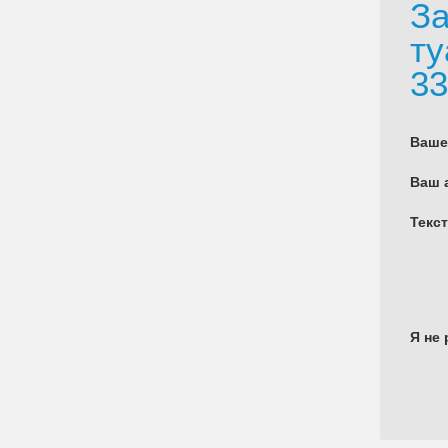
За
ту
33
Ваше
Ваш 
Текс
Я не 