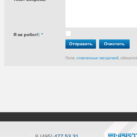
Я не робот!:
*
Отправить
Очистить
Поля,
отмеченные звездочкой
, обязате
8 (495)
477 53 31