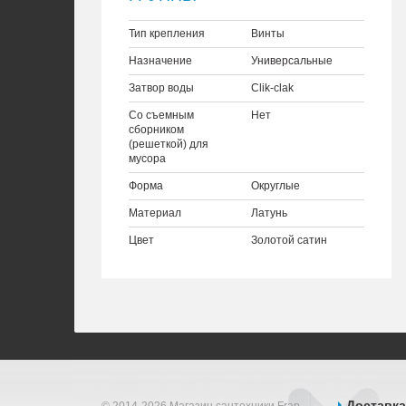
Тип крепления
Винты
Назначение
Универсальные
Затвор воды
Clik-clak
Со съемным
Нет
сборником
(решеткой) для
мусора
Форма
Округлые
Материал
Латунь
Цвет
Золотой сатин
Доставка