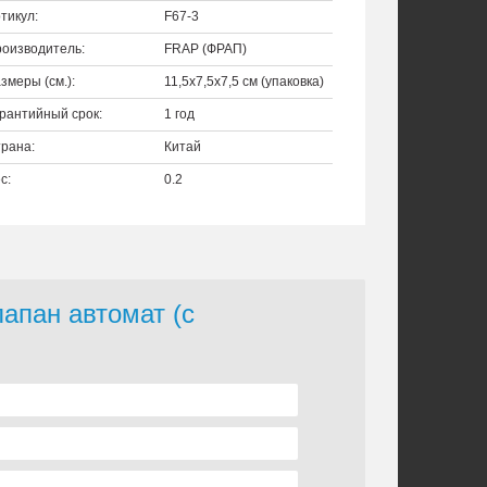
тикул:
F67-3
оизводитель:
FRAP (ФРАП)
змеры (см.):
11,5x7,5x7,5 см (упаковка)
рантийный срок:
1 год
рана:
Китай
с:
0.2
лапан автомат (с