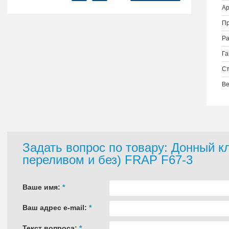
Ар
Пр
Ра
Га
Ст
Ве
Задать вопрос по товару: Донный к
переливом и без) FRAP F67-3
Ваше имя:
*
Ваш адрес e-mail:
*
Текст вопроса:
*