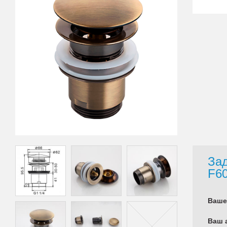
Зад
F60
Ваше
Ваш 