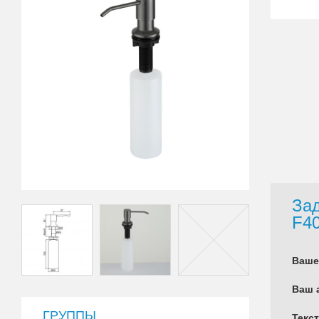
Зад
F40
Ваше
Ваш 
ГРУППЫ
Текс