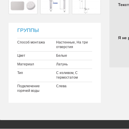
Текс
ГРУППЫ
Я не 
Способ монтажа
Настенные, На три
отверстия
Цвет
Белые
Материал
Латунь
Тип
С изливом, С
термостатом
Подключение
Слева
горячей воды