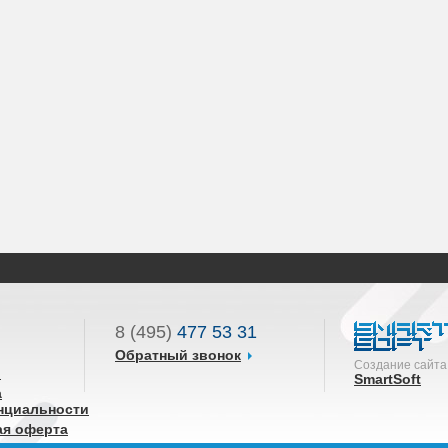
8 (495)
477 53 31
Обратный звонок
Создание сайта
ы
SmartSoft
а
нциальности
ая оферта