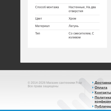
Способ монтажа
Настенные, На два
отверстия
Цвет
Хром
Материал
Латунь
Тип
Со смесителем, С
изливом
Доставка
© 2014-2026 Магазин сантехники Frap
Все права защищены
Оплата
Контакт
Политик
конфиде
Публичн