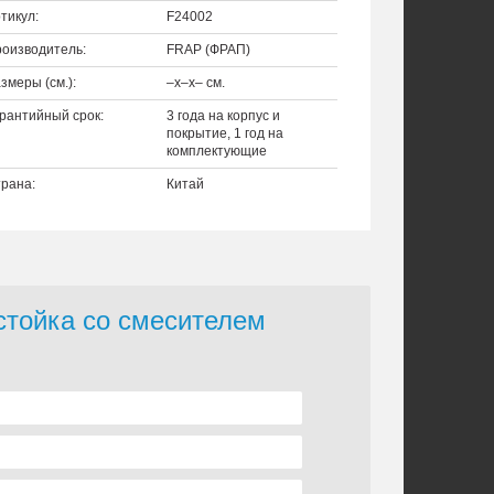
тикул:
F24002
оизводитель:
FRAP (ФРАП)
змеры (см.):
–x–x– см.
рантийный срок:
3 года на корпус и
покрытие, 1 год на
комплектующие
рана:
Китай
стойка со смесителем