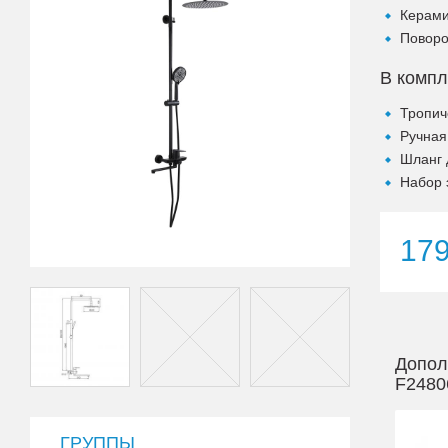
Керами
Поворо
В компл
Тропич
Ручная
Шланг 
Набор 
17
Допол
F2480
ГРУППЫ