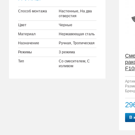
Способ монтажа
Настенные, На два
отверстия
Цвет
Черные
Материал
Нержавеющая сталь
Назначение
Ручная, Тропическая
Режимы
3 режима
Сме
Тип
Со смесителем, С
рак
изливом
F10
Артик
Разм
Бренд
29
В 