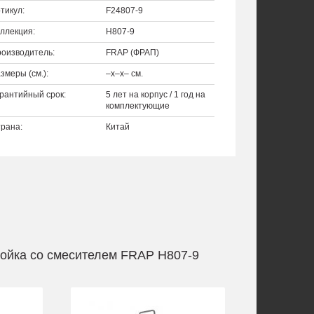
тикул:
F24807-9
ллекция:
H807-9
оизводитель:
FRAP (ФРАП)
змеры (см.):
–x–x– см.
рантийный срок:
5 лет на корпус / 1 год на
комплектующие
рана:
Китай
ойка со смесителем FRAP H807-9