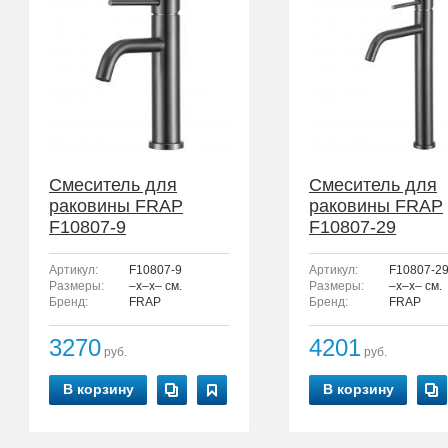
Смеситель для
Смеситель для
раковины FRAP
раковины FRAP
F10807-9
F10807-29
Артикул:
F10807-9
Артикул:
F10807-2
Размеры:
–x–x– см.
Размеры:
–x–x– см.
Бренд:
FRAP
Бренд:
FRAP
3270
4201
руб.
руб.
В корзину
В корзину