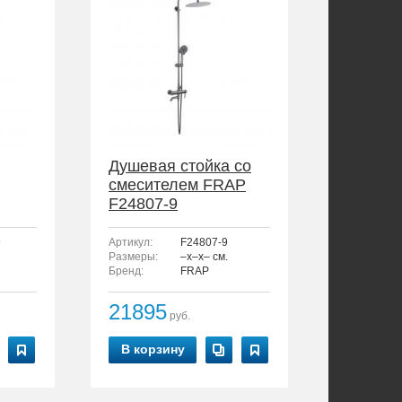
Душевая стойка со
смесителем FRAP
F24807-9
9
Артикул:
F24807-9
Размеры:
–x–x– см.
Бренд:
FRAP
21895
руб.
В корзину