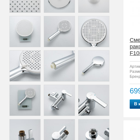
Сме
рак
F10
Артик
Разм
Бренд
69
В 