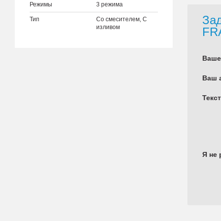
Режимы
3 режима
Зад
Тип
Со смесителем, С
изливом
FR
Ваше
Ваш 
Текс
Я не 