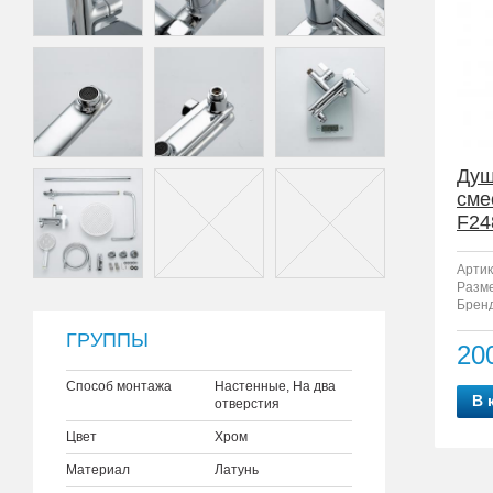
Душ
сме
F24
Артик
Разм
Бренд
ГРУППЫ
20
Способ монтажа
Настенные, На два
В 
отверстия
Цвет
Хром
Материал
Латунь