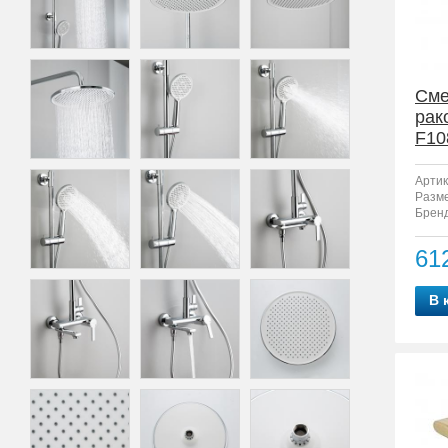
Сме
рак
F10
Артик
Разм
Бренд
61
В 