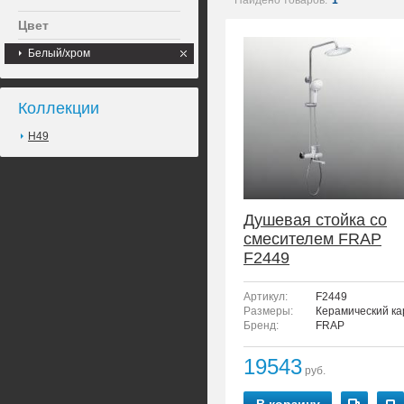
Найдено товаров:
1
Цвет
Белый/хром
Коллекции
H49
Душевая стойка со
смесителем FRAP
F2449
Артикул:
F2449
Размеры:
Керамический ка
Бренд:
FRAP
19543
руб.