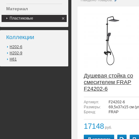
Найдено товаров:
5
Материал
Пластиковые
Коллекции
H202-6
H202-9
H61
Душевая стойка со
смесителем FRAP
F24202-6
Артикул:
F24202-6
Размеры:
69,5x37x15 см (у
Бренд:
FRAP
17148
руб.