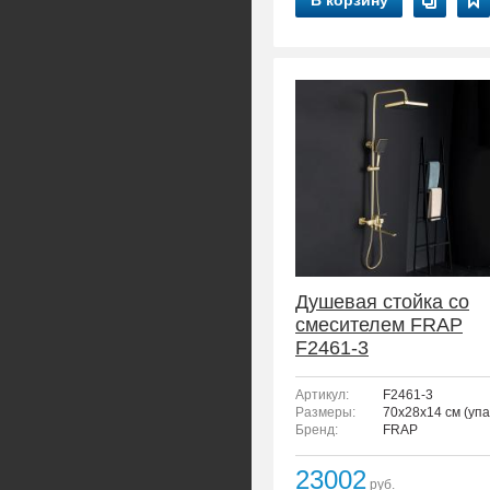
В корзину
Душевая стойка со
смесителем FRAP
F2461-3
Артикул:
F2461-3
Размеры:
70x28x14 см (упа
Бренд:
FRAP
23002
руб.