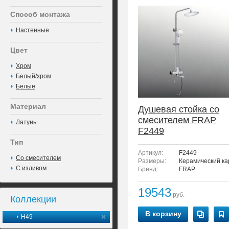
Способ монтажа
Настенные
Цвет
Хром
Белый/хром
Белые
Материал
Душевая стойка со
смесителем FRAP
Латунь
F2449
Тип
Артикул:
F2449
Со смесителем
Размеры:
Керамический ка
С изливом
Бренд:
FRAP
19543
руб.
Коллекции
В корзину
H49