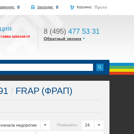
0
0
Пусто
авнение:
Закладки:
Корзина:
ЦИЯ:
8 (495)
477 53 31
тавка заказов от
Обратный звонок
H91
/
FRAP (ФРАП)
сначала недорогие
24
Показывать: