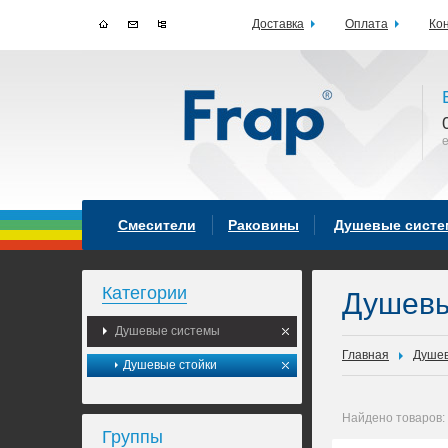
Доставка
Оплата
Ко
Смесители
Раковины
Душевые сист
Категории
Душев
Душевые системы
Главная
Душев
Душевые стойки
Найдено товаров:
Группы