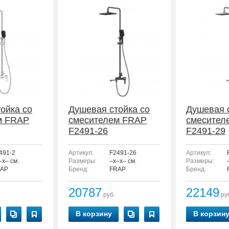
ойка со
Душевая стойка со
Душевая 
м FRAP
смесителем FRAP
смесител
F2491-26
F2491-29
491-2
Артикул:
F2491-26
Артикул:
–x– см.
Размеры:
–x–x– см.
Размеры:
AP
Бренд:
FRAP
Бренд:
20787
22149
руб.
ру
В корзину
В корзин