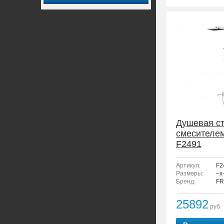
Душевая ст
смесителе
F2491
Артикул:
F2
Размеры:
–x
Бренд:
FR
25892
руб.