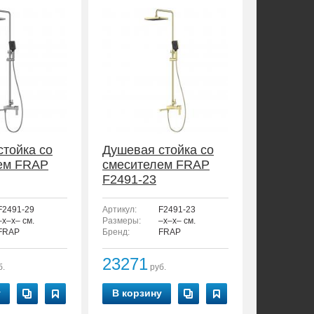
стойка со
Душевая стойка со
ем FRAP
смесителем FRAP
F2491-23
F2491-29
Артикул:
F2491-23
–x–x– см.
Размеры:
–x–x– см.
FRAP
Бренд:
FRAP
23271
б.
руб.
у
В корзину