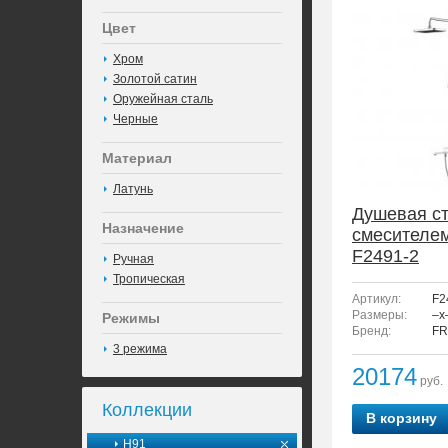
Цвет
Хром
Золотой сатин
Оружейная сталь
Черные
Материал
Латунь
Душевая ст
Назначение
смесителе
F2491-2
Ручная
Тропическая
Артикул:
F2
Размеры:
–x
Режимы
Бренд:
FR
3 режима
20174
руб.
Коллекции
В корзину
H91