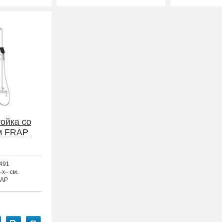
ойка со
м FRAP
491
–x– см.
AP