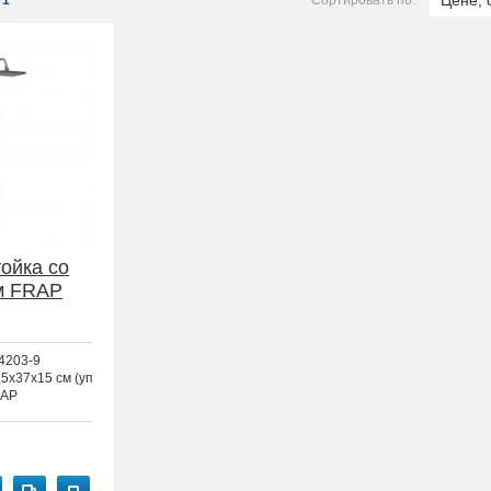
Цене, 
1
Сортировать по:
ойка со
м FRAP
4203-9
,5x37x15 см (упаковка)
AP