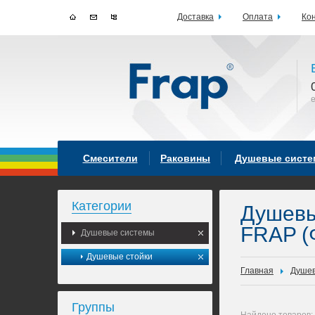
Доставка
Оплата
Ко
Смесители
Раковины
Душевые сист
Категории
Душев
FRAP (
Душевые системы
Душевые стойки
Главная
Душев
Группы