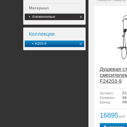
Найдено товаров:
Материал
Алюминиевые
Коллекции
H203-9
Душевая ст
смесителе
F24203-9
Артикул:
F2
Размеры:
69
Бренд:
FR
16895
руб.