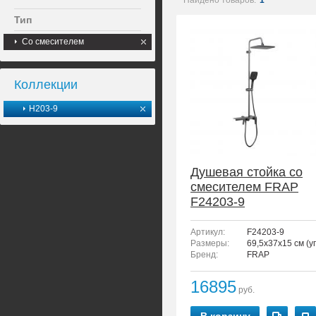
Найдено товаров:
1
Тип
Со смесителем
Коллекции
H203-9
Душевая стойка со
смесителем FRAP
F24203-9
Артикул:
F24203-9
Размеры:
69,5x37x15 см (у
Бренд:
FRAP
16895
руб.