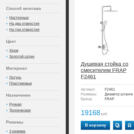
Способ монтажа
Настенные
На два отверстия
На три отверстия
Цвет
Хром
Золотой сатин
Душевая стойка со
Материал
смесителем FRAP
F2461
Латунь
Пластиковые
Артикул:
F2461
Размеры:
Диаметр штанги -
Назначение
Бренд:
FRAP
Ручная
Тропическая
19168
руб.
Режимы
В корзину
3 режима