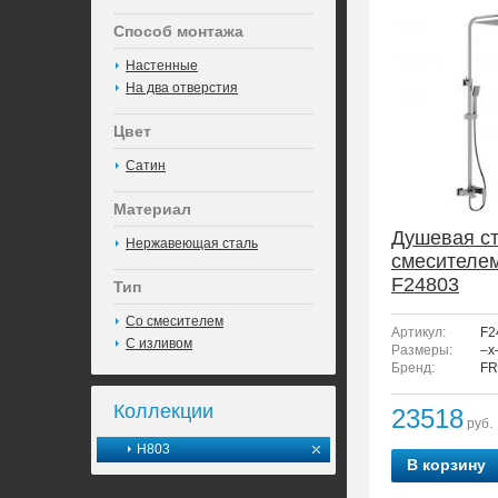
Способ монтажа
Настенные
На два отверстия
Цвет
Сатин
Материал
Душевая ст
Нержавеющая сталь
смесителе
F24803
Тип
Со смесителем
Артикул:
F2
С изливом
Размеры:
–x
Бренд:
FR
Коллекции
23518
руб.
H803
В корзину