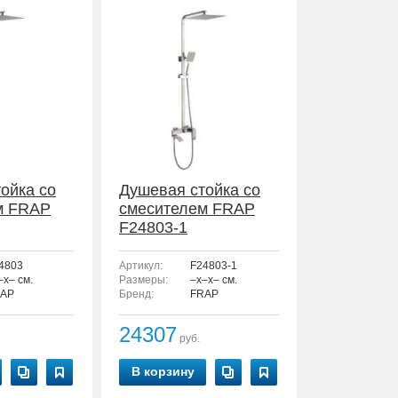
ойка со
Душевая стойка со
м FRAP
смесителем FRAP
F24803-1
4803
Артикул:
F24803-1
–x– см.
Размеры:
–x–x– см.
AP
Бренд:
FRAP
24307
руб.
В корзину