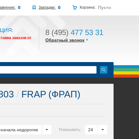
0
0
Пусто
авнение:
Закладки:
Корзина:
ЦИЯ:
8 (495)
477 53 31
тавка заказов от
Обратный звонок
H803
/
FRAP (ФРАП)
сначала недорогие
24
Показывать: