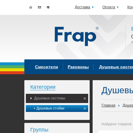
Доставка
Оплата
Ко
Смесители
Раковины
Душевые сист
Категории
Душев
Душевые системы
Главная
Душев
Душевые стойки
Найдено товаров:
Группы