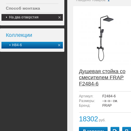
Найдено товаров:
1
Способ монтажа
На два отверстия
Коллекции
H84-6
Душевая стойка со
смесителем FRAP
F2484-6
Артикул:
F2484-6
Размеры:
–x–x– см.
Бренд:
FRAP
18302
руб.