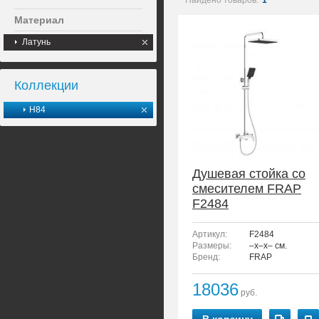
Найдено товаров:
1
Материал
Латунь
Коллекции
H84
Душевая стойка со
смесителем FRAP
F2484
Артикул:
F2484
Размеры:
–x–x– см.
Бренд:
FRAP
18036
руб.