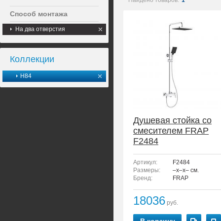
Найдено товаров:
1
Способ монтажа
На два отверстия
Коллекции
H84
Душевая стойка со
смесителем FRAP
F2484
Артикул:
F2484
Размеры:
–x–x– см.
Бренд:
FRAP
18036
руб.