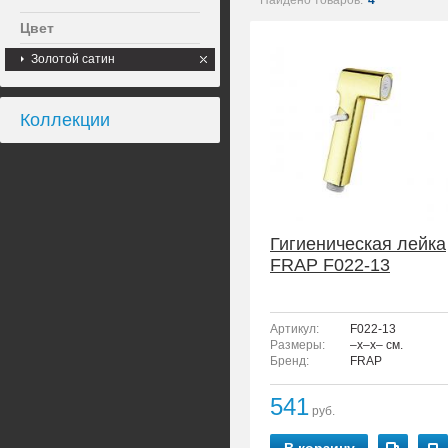
Найдено товаров:
4
Цвет
Золотой сатин
Коллекции
Гигиеническая лейка
FRAP F022-13
Артикул:
F022-13
Размеры:
–x–x– см.
Бренд:
FRAP
541
руб.