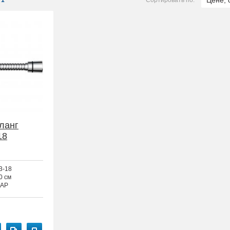
Цене, 
1
Сортировать по:
ланг
18
3-18
0 см
AP