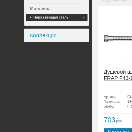
Найдено товаров:
Материал
Нержавеющая сталь
Коллекции
Душевой ш
FRAP F43-
Артикул:
F4
Размеры:
18
Бренд:
FR
703
руб.