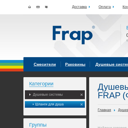
Доставка
Оплата
Ко
Смесители
Раковины
Душевые сист
Категории
Душев
FRAP (
Душевые системы
Шланги для душа
Главная
Душев
Группы