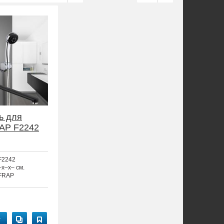
ь для
AP F2242
F2242
–x–x– см.
FRAP
у