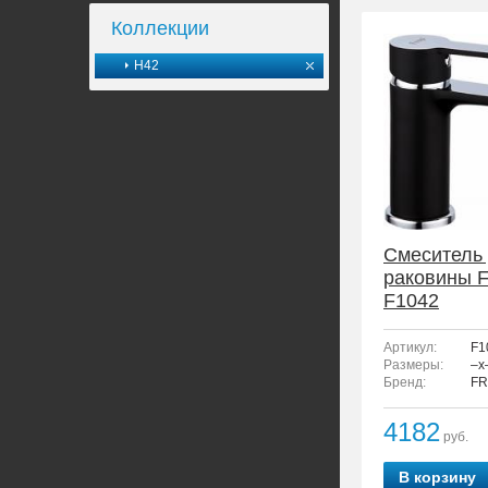
Коллекции
H42
Смеситель
раковины 
F1042
Артикул:
F1
Размеры:
–x
Бренд:
FR
4182
руб.
В корзину