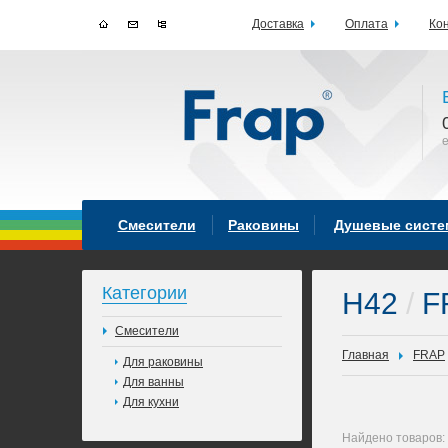
Доставка
Оплата
Ко
Смесители
Раковины
Душевые сист
Категории
H42
/
F
Смесители
Главная
FRAP
Для раковины
Для ванны
Для кухни
Найдено товаров: