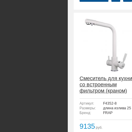
Смеситель для кухн
со встроенным
фильтром (краном)
под питьевую воду
FRAP F4352-8
Артикул:
F4352-8
Размеры:
длина излива 25 
Бренд:
FRAP
9135
руб.