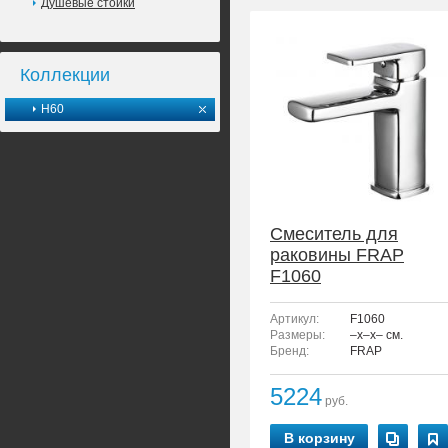
Душевые стойки
Коллекции
H60
Смеситель для
раковины FRAP
F1060
Артикул:
F1060
Размеры:
–x–x– см.
Бренд:
FRAP
5224
руб.
В корзину