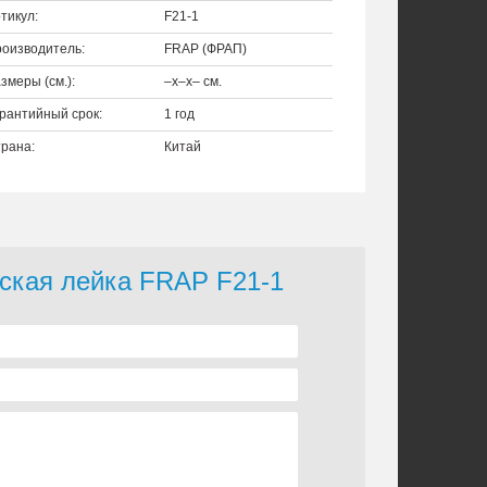
тикул:
F21-1
оизводитель:
FRAP (ФРАП)
змеры (см.):
–x–x– см.
рантийный срок:
1 год
рана:
Китай
еская лейка FRAP F21-1