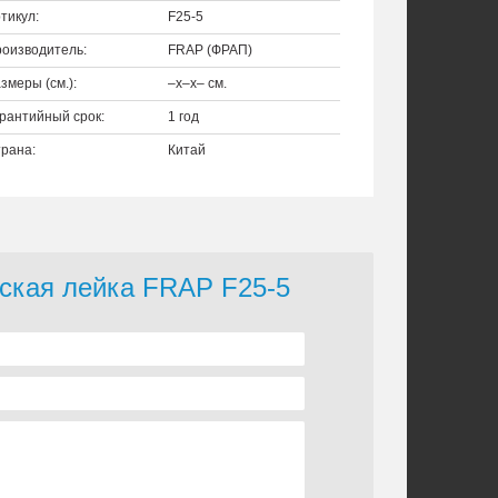
тикул:
F25-5
оизводитель:
FRAP (ФРАП)
змеры (см.):
–x–x– см.
рантийный срок:
1 год
рана:
Китай
еская лейка FRAP F25-5