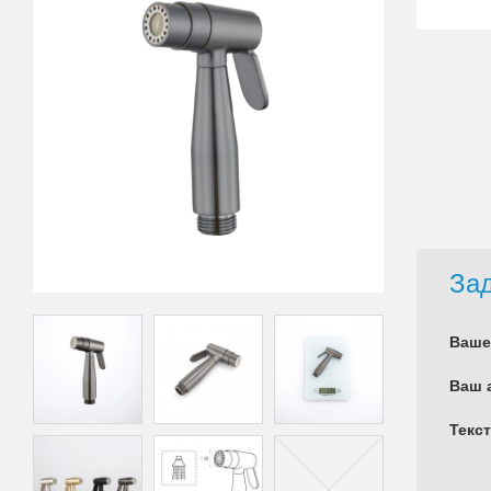
Зад
Ваше
Ваш 
Текс